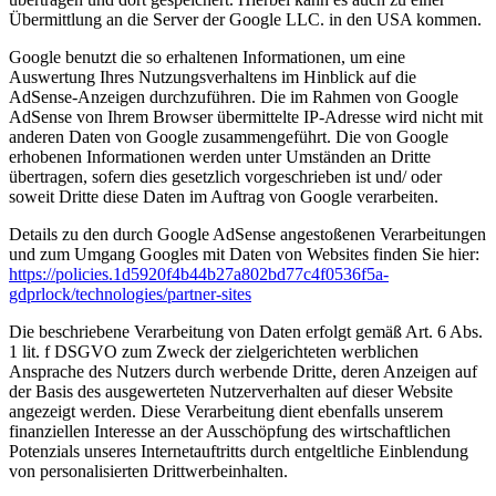
Übermittlung an die Server der Google LLC. in den USA kommen.
Google benutzt die so erhaltenen Informationen, um eine
Auswertung Ihres Nutzungsverhaltens im Hinblick auf die
AdSense-Anzeigen durchzuführen. Die im Rahmen von Google
AdSense von Ihrem Browser übermittelte IP-Adresse wird nicht mit
anderen Daten von Google zusammengeführt. Die von Google
erhobenen Informationen werden unter Umständen an Dritte
übertragen, sofern dies gesetzlich vorgeschrieben ist und/ oder
soweit Dritte diese Daten im Auftrag von Google verarbeiten.
Details zu den durch Google AdSense angestoßenen Verarbeitungen
und zum Umgang Googles mit Daten von Websites finden Sie hier:
https://policies.1d5920f4b44b27a802bd77c4f0536f5a-
gdprlock/technologies/partner-sites
Die beschriebene Verarbeitung von Daten erfolgt gemäß Art. 6 Abs.
1 lit. f DSGVO zum Zweck der zielgerichteten werblichen
Ansprache des Nutzers durch werbende Dritte, deren Anzeigen auf
der Basis des ausgewerteten Nutzerverhalten auf dieser Website
angezeigt werden. Diese Verarbeitung dient ebenfalls unserem
finanziellen Interesse an der Ausschöpfung des wirtschaftlichen
Potenzials unseres Internetauftritts durch entgeltliche Einblendung
von personalisierten Drittwerbeinhalten.