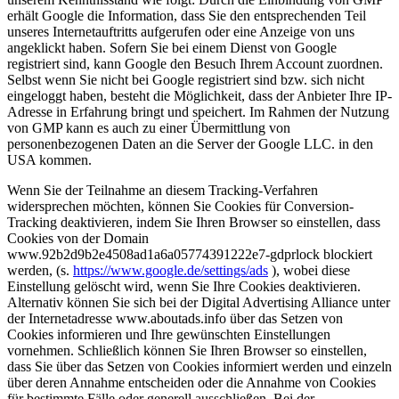
erhält Google die Information, dass Sie den entsprechenden Teil
unseres Internetauftritts aufgerufen oder eine Anzeige von uns
angeklickt haben. Sofern Sie bei einem Dienst von Google
registriert sind, kann Google den Besuch Ihrem Account zuordnen.
Selbst wenn Sie nicht bei Google registriert sind bzw. sich nicht
eingeloggt haben, besteht die Möglichkeit, dass der Anbieter Ihre IP-
Adresse in Erfahrung bringt und speichert. Im Rahmen der Nutzung
von GMP kann es auch zu einer Übermittlung von
personenbezogenen Daten an die Server der Google LLC. in den
USA kommen.
Wenn Sie der Teilnahme an diesem Tracking-Verfahren
widersprechen möchten, können Sie Cookies für Conversion-
Tracking deaktivieren, indem Sie Ihren Browser so einstellen, dass
Cookies von der Domain
www.92b2d9b2e4508ad1a6a05774391222e7-gdprlock blockiert
werden, (s.
https://www.google.de/settings/ads
), wobei diese
Einstellung gelöscht wird, wenn Sie Ihre Cookies deaktivieren.
Alternativ können Sie sich bei der Digital Advertising Alliance unter
der Internetadresse www.aboutads.info über das Setzen von
Cookies informieren und Ihre gewünschten Einstellungen
vornehmen. Schließlich können Sie Ihren Browser so einstellen,
dass Sie über das Setzen von Cookies informiert werden und einzeln
über deren Annahme entscheiden oder die Annahme von Cookies
für bestimmte Fälle oder generell ausschließen. Bei der