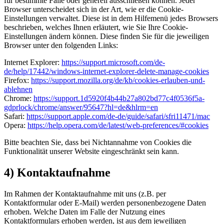
für bestimmte Fälle oder generell ausschließen können. Jeder
Browser unterscheidet sich in der Art, wie er die Cookie-
Einstellungen verwaltet. Diese ist in dem Hilfemenü jedes Browsers
beschrieben, welches Ihnen erläutert, wie Sie Ihre Cookie-
Einstellungen ändern können. Diese finden Sie für die jeweiligen
Browser unter den folgenden Links:
Internet Explorer:
https://support.microsoft.com/de-
de/help/17442/windows-internet-explorer-delete-manage-cookies
Firefox:
https://support.mozilla.org/de/kb/cookies-erlauben-und-
ablehnen
Chrome:
https://support.1d5920f4b44b27a802bd77c4f0536f5a-
gdprlock/chrome/answer/95647?hl=de&hlrm=en
Safari:
https://support.apple.com/de-de/guide/safari/sfri11471/mac
Opera:
https://help.opera.com/de/latest/web-preferences/#cookies
Bitte beachten Sie, dass bei Nichtannahme von Cookies die
Funktionalität unserer Website eingeschränkt sein kann.
4) Kontaktaufnahme
Im Rahmen der Kontaktaufnahme mit uns (z.B. per
Kontaktformular oder E-Mail) werden personenbezogene Daten
erhoben. Welche Daten im Falle der Nutzung eines
Kontaktformulars erhoben werden, ist aus dem jeweiligen