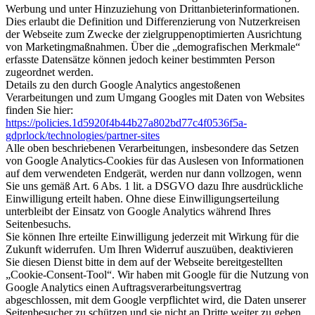
Werbung und unter Hinzuziehung von Drittanbieterinformationen.
Dies erlaubt die Definition und Differenzierung von Nutzerkreisen
der Webseite zum Zwecke der zielgruppenoptimierten Ausrichtung
von Marketingmaßnahmen. Über die „demografischen Merkmale“
erfasste Datensätze können jedoch keiner bestimmten Person
zugeordnet werden.
Details zu den durch Google Analytics angestoßenen
Verarbeitungen und zum Umgang Googles mit Daten von Websites
finden Sie hier:
https://policies.1d5920f4b44b27a802bd77c4f0536f5a-
gdprlock/technologies/partner-sites
Alle oben beschriebenen Verarbeitungen, insbesondere das Setzen
von Google Analytics-Cookies für das Auslesen von Informationen
auf dem verwendeten Endgerät, werden nur dann vollzogen, wenn
Sie uns gemäß Art. 6 Abs. 1 lit. a DSGVO dazu Ihre ausdrückliche
Einwilligung erteilt haben. Ohne diese Einwilligungserteilung
unterbleibt der Einsatz von Google Analytics während Ihres
Seitenbesuchs.
Sie können Ihre erteilte Einwilligung jederzeit mit Wirkung für die
Zukunft widerrufen. Um Ihren Widerruf auszuüben, deaktivieren
Sie diesen Dienst bitte in dem auf der Webseite bereitgestellten
„Cookie-Consent-Tool“. Wir haben mit Google für die Nutzung von
Google Analytics einen Auftragsverarbeitungsvertrag
abgeschlossen, mit dem Google verpflichtet wird, die Daten unserer
Seitenbesucher zu schützen und sie nicht an Dritte weiter zu geben.