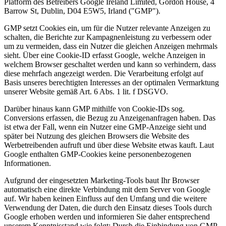
Platform des Betreibers Google Ireland Limited, Gordon House, 4
Barrow St, Dublin, D04 E5W5, Irland ("GMP").
GMP setzt Cookies ein, um für die Nutzer relevante Anzeigen zu
schalten, die Berichte zur Kampagnenleistung zu verbessern oder
um zu vermeiden, dass ein Nutzer die gleichen Anzeigen mehrmals
sieht. Über eine Cookie-ID erfasst Google, welche Anzeigen in
welchem Browser geschaltet werden und kann so verhindern, dass
diese mehrfach angezeigt werden. Die Verarbeitung erfolgt auf
Basis unseres berechtigten Interesses an der optimalen Vermarktung
unserer Website gemäß Art. 6 Abs. 1 lit. f DSGVO.
Darüber hinaus kann GMP mithilfe von Cookie-IDs sog.
Conversions erfassen, die Bezug zu Anzeigenanfragen haben. Das
ist etwa der Fall, wenn ein Nutzer eine GMP-Anzeige sieht und
später bei Nutzung des gleichen Browsers die Website des
Werbetreibenden aufruft und über diese Website etwas kauft. Laut
Google enthalten GMP-Cookies keine personenbezogenen
Informationen.
Aufgrund der eingesetzten Marketing-Tools baut Ihr Browser
automatisch eine direkte Verbindung mit dem Server von Google
auf. Wir haben keinen Einfluss auf den Umfang und die weitere
Verwendung der Daten, die durch den Einsatz dieses Tools durch
Google erhoben werden und informieren Sie daher entsprechend
unserem Kenntnisstand wie folgt: Durch die Einbindung von GMP