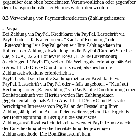
gegenüber dem oben bezeichneten Verantwortlichen oder gegenüber
dem Transportdienstleister Hermes widerrufen werden.
8.3
Verwendung von Paymentdienstleistern (Zahlungsdiensten)
- Paypal
Bei Zahlung via PayPal, Kreditkarte via PayPal, Lastschrift via
PayPal oder – falls angeboten - "Kauf auf Rechnung" oder
„Ratenzahlung“ via PayPal geben wir Ihre Zahlungsdaten im
Rahmen der Zahlungsabwicklung an die PayPal (Europe) S.a.r.l. et
Cie, S.C.A., 22-24 Boulevard Royal, L-2449 Luxembourg
(nachfolgend "PayPal"), weiter. Die Weitergabe erfolgt gemäß Art.
6 Abs. 1 lit. b DSGVO und nur insoweit, als dies für die
Zahlungsabwicklung erforderlich ist.
PayPal behält sich für die Zahlungsmethoden Kreditkarte via
PayPal, Lastschrift via PayPal oder – falls angeboten - "Kauf auf
Rechnung" oder „Ratenzahlung“ via PayPal die Durchführung einer
Bonitätsauskunft vor. Hierfür werden Ihre Zahlungsdaten
gegebenenfalls gemäß Art. 6 Abs. 1 lit. f DSGVO auf Basis des
berechtigten Interesses von PayPal an der Feststellung Ihrer
Zahlungsfähigkeit an Auskunfteien weitergegeben. Das Ergebnis
der Bonitätsprüfung in Bezug auf die statistische
Zahlungsausfallwahrscheinlichkeit verwendet PayPal zum Zweck
der Entscheidung über die Bereitstellung der jeweiligen
Zahlungsmethode. Die Bonitätsauskunft kann