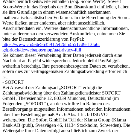
Wahrscheinlichkeitswerte enthalten (sog. Score-Werte). Soweit
Score-Werte in das Ergebnis der Bonitätsauskunft einfließen, haben
sie ihre Grundlage in einem wissenschaftlich anerkannten
mathematisch-statistischen Verfahren. In die Berechnung der Score-
Werte fließen unter anderem, aber nicht ausschließlich,
Anschriftendaten ein. Weitere datenschutzrechtliche Informationen,
unter anderem zu den verwendeten Auskunfteien, entnehmen Sie
bitte der Datenschutzerklärung von PayPal:
https://www.c54e4e5635912ef26f54b51cd9a13fa6-
gdprlock/de/webapps/mpp/ua/privacy-full
Sie können dieser Verarbeitung Ihrer Daten jederzeit durch eine
Nachricht an PayPal widersprechen. Jedoch bleibt PayPal ggf.
weiterhin berechtigt, Ihre personenbezogenen Daten zu verarbeiten,
sofern dies zur vertragsgemäßen Zahlungsabwicklung erforderlich
ist.
- SOFORT
Bei Auswahl der Zahlungsart „SOFORT“ erfolgt die
Zahlungsabwicklung über den Zahlungsdienstleister SOFORT
GmbH, Theresienhöhe 12, 80339 München, Deutschland (im
Folgenden „SOFORT“), an den wir Ihre im Rahmen des
Bestellvorgangs mitgeteilten Informationen nebst den Informationen
über Ihre Bestellung gemäß Art. 6 Abs. 1 lit. b DSGVO
weitergeben. Die Sofort GmbH ist Teil der Klarna Group (Klarna
Bank AB (publ), Sveavägen 46, 11134 Stockholm, Schweden). Die
Weitergabe Ihrer Daten erfolgt ausschließlich zum Zweck der